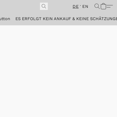
DE
EN
utton
ES ERFOLGT KEIN ANKAUF & KEINE SCHÄTZUNG