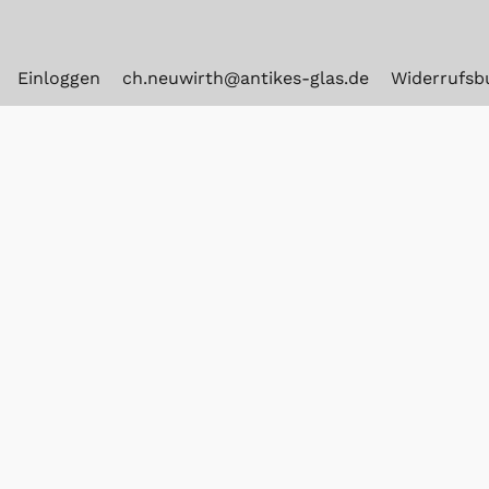
Einloggen
ch.neuwirth@antikes-glas.de
Widerrufsb