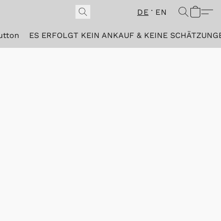
DE
EN
utton
ES ERFOLGT KEIN ANKAUF & KEINE SCHÄTZUNG