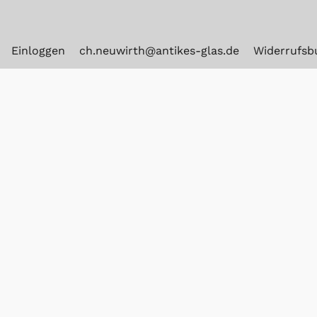
Einloggen
ch.neuwirth@antikes-glas.de
Widerrufsb