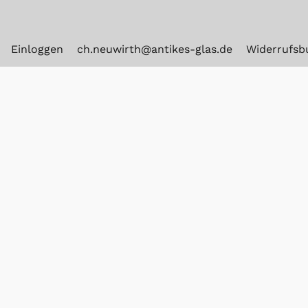
Einloggen
ch.neuwirth@antikes-glas.de
Widerrufsb