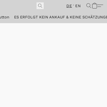
DE
EN
utton
ES ERFOLGT KEIN ANKAUF & KEINE SCHÄTZUNG