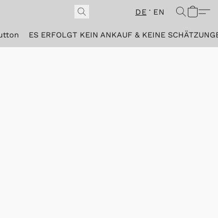
DE
EN
utton
ES ERFOLGT KEIN ANKAUF & KEINE SCHÄTZUNG