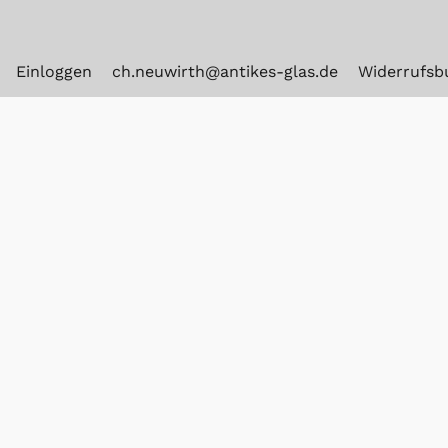
Einloggen
ch.neuwirth@antikes-glas.de
Widerrufsb