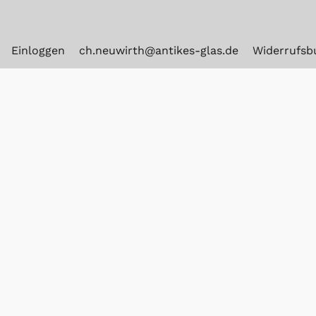
Einloggen
ch.neuwirth@antikes-glas.de
Widerrufsb