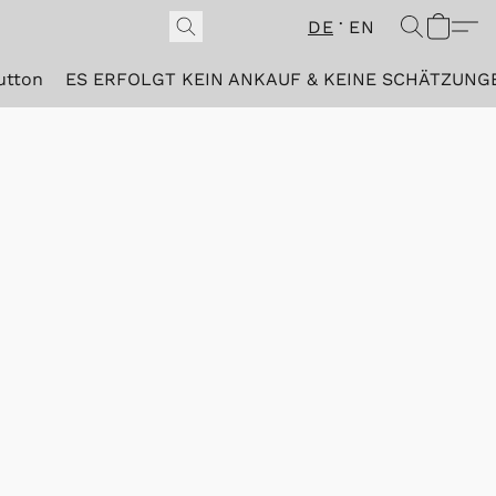
DE
EN
utton
ES ERFOLGT KEIN ANKAUF & KEINE SCHÄTZUNG