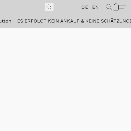
DE
EN
utton
ES ERFOLGT KEIN ANKAUF & KEINE SCHÄTZUNG