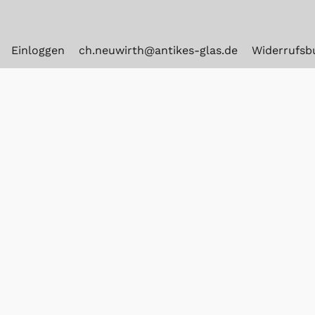
Einloggen
ch.neuwirth@antikes-glas.de
Widerrufsb