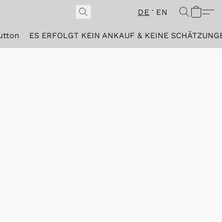
DE
EN
utton
ES ERFOLGT KEIN ANKAUF & KEINE SCHÄTZUNG