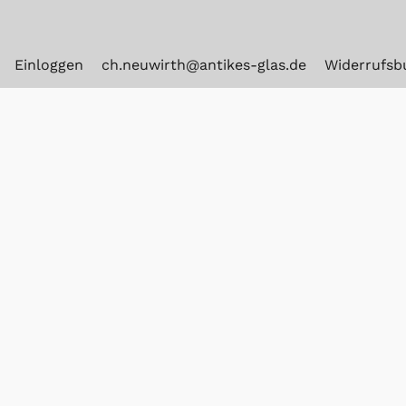
Einloggen
ch.neuwirth@antikes-glas.de
Widerrufsb