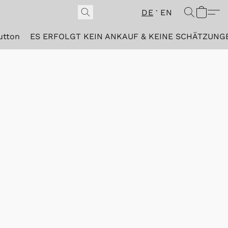
DE
EN
utton
ES ERFOLGT KEIN ANKAUF & KEINE SCHÄTZUNG