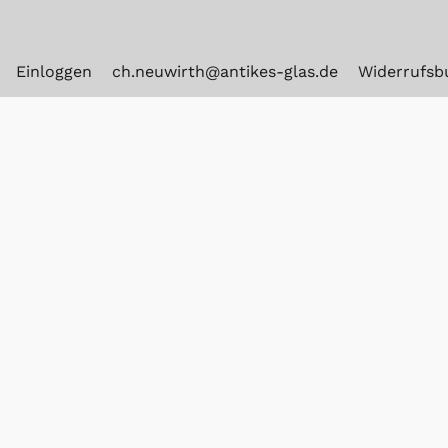
Einloggen
ch.neuwirth@antikes-glas.de
Widerrufsb