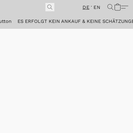
DE
EN
utton
ES ERFOLGT KEIN ANKAUF & KEINE SCHÄTZUNG