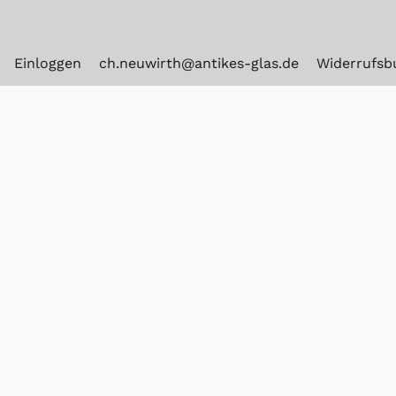
Einloggen
ch.neuwirth@antikes-glas.de
Widerrufsb