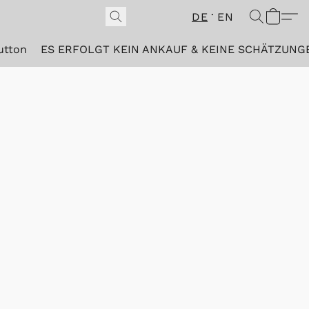
DE
EN
utton
ES ERFOLGT KEIN ANKAUF & KEINE SCHÄTZUNG