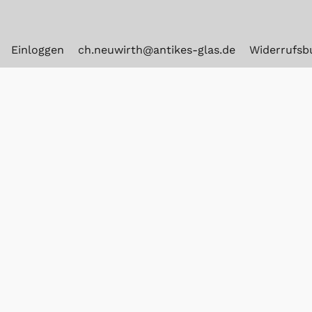
Einloggen
ch.neuwirth@antikes-glas.de
Widerrufsb