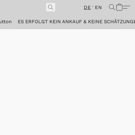
DE
EN
utton
ES ERFOLGT KEIN ANKAUF & KEINE SCHÄTZUNG