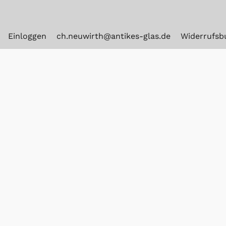
Einloggen
ch.neuwirth@antikes-glas.de
Widerrufsb