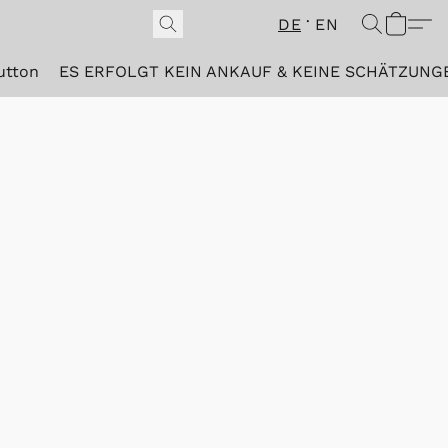
DE
EN
utton
ES ERFOLGT KEIN ANKAUF & KEINE SCHÄTZUNG