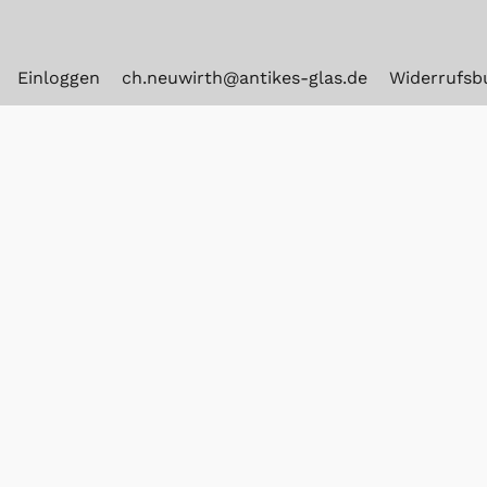
Einloggen
ch.neuwirth@antikes-glas.de
Widerrufsb