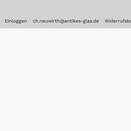
Einloggen
ch.neuwirth@antikes-glas.de
Widerrufsb