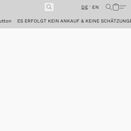
DE
EN
utton
ES ERFOLGT KEIN ANKAUF & KEINE SCHÄTZUNG