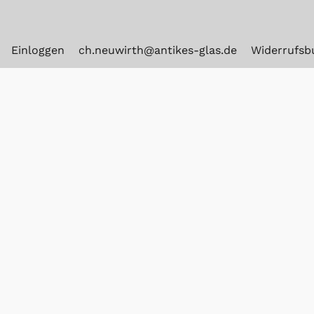
Einloggen
ch.neuwirth@antikes-glas.de
Widerrufsb