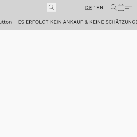
DE
EN
utton
ES ERFOLGT KEIN ANKAUF & KEINE SCHÄTZUNG