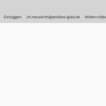
Einloggen
ch.neuwirth@antikes-glas.de
Widerrufsb