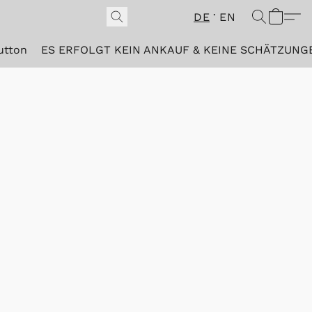
DE
EN
utton
ES ERFOLGT KEIN ANKAUF & KEINE SCHÄTZUNG