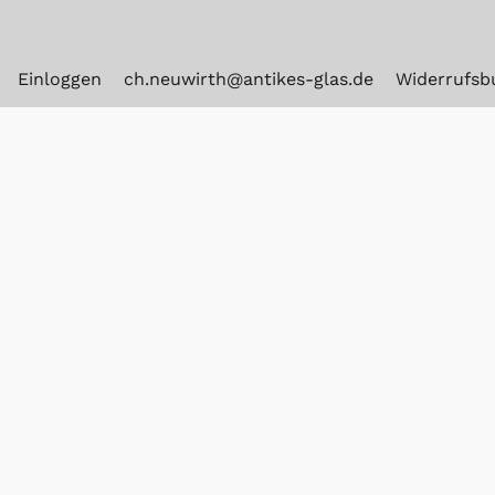
Einloggen
ch.neuwirth@antikes-glas.de
Widerrufsb