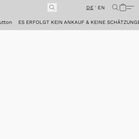
DE
EN
utton
ES ERFOLGT KEIN ANKAUF & KEINE SCHÄTZUNG