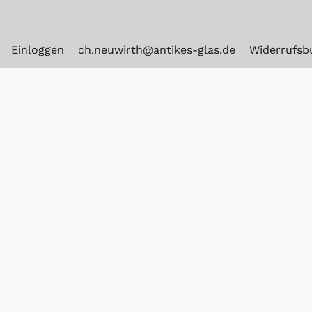
Einloggen
ch.neuwirth@antikes-glas.de
Widerrufsb