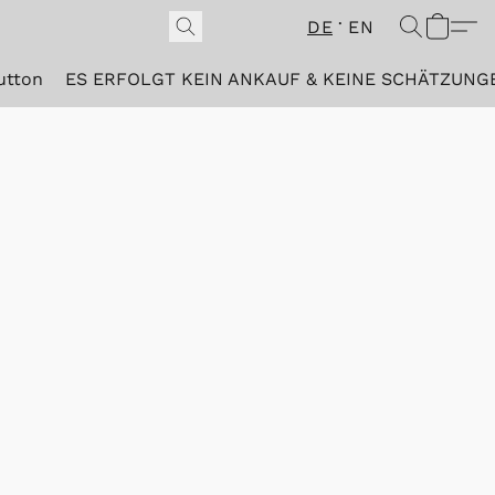
DE
EN
utton
ES ERFOLGT KEIN ANKAUF & KEINE SCHÄTZUNG