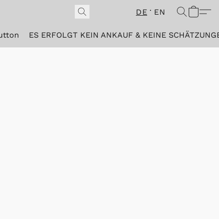
DE
EN
utton
ES ERFOLGT KEIN ANKAUF & KEINE SCHÄTZUNG