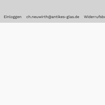
Einloggen
ch.neuwirth@antikes-glas.de
Widerrufsb