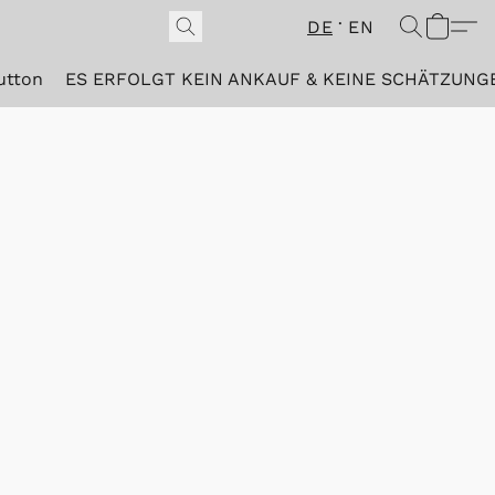
DE
EN
utton
ES ERFOLGT KEIN ANKAUF & KEINE SCHÄTZUNG