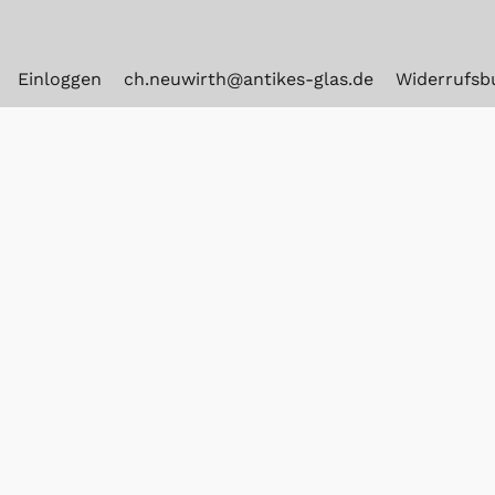
Einloggen
ch.neuwirth@antikes-glas.de
Widerrufsb